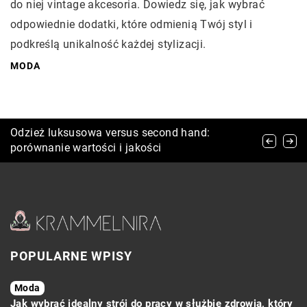
do niej vintage akcesoria. Dowiedz się, jak wybrać
odpowiednie dodatki, które odmienią Twój styl i
podkreślą unikalność każdej stylizacji.
MODA
Jak wybrać idealny biustonosz dla swojego
Odzież luksusowa versus second hand:
Zakup dzieł sztuki na aukcjach online – w jaki
typu sylwetki?
porównanie wartości i jakości
sposób przebiega ten proces
POPULARNE WPISY
Moda
Jak wybrać idealny strój do pracy w służbie zdrowia, który