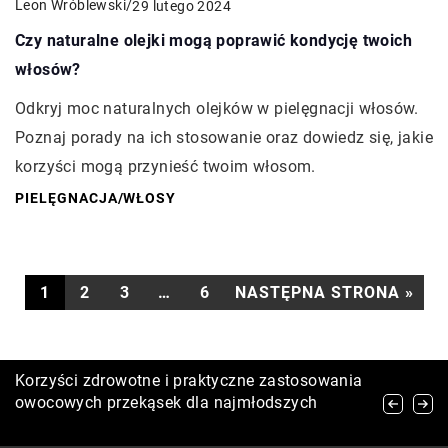
Leon Wróblewski
/
29 lutego 2024
Czy naturalne olejki mogą poprawić kondycję twoich
włosów?
Odkryj moc naturalnych olejków w pielęgnacji włosów.
Poznaj porady na ich stosowanie oraz dowiedz się, jakie
korzyści mogą przynieść twoim włosom.
PIELĘGNACJA
/
WŁOSY
1
2
3
…
6
NASTĘPNA STRONA »
Innowacyjne serum: Klucz do młodzieńczej
Korzyści zdrowotne i praktyczne zastosowania
Jak wybrać idealny rower miejski dla siebie?
skóry dzięki japońskim technologiom
owocowych przekąsek dla najmłodszych
pielęgnacyjnym