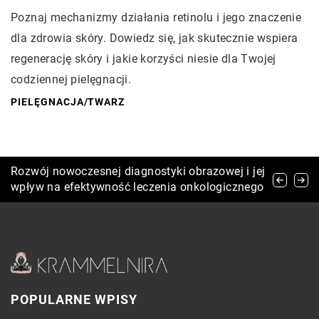
Poznaj mechanizmy działania retinolu i jego znaczenie
dla zdrowia skóry. Dowiedz się, jak skutecznie wspiera
regenerację skóry i jakie korzyści niesie dla Twojej
codziennej pielęgnacji.
PIELĘGNACJA
/
TWARZ
Jak kolagen i kwas hialuronowy wpływają na
Rozwój nowoczesnej diagnostyki obrazowej i jej
Jak kask rowerowy może zwiększyć twoje
zdrowie i wygląd naszej skóry?
wpływ na efektywność leczenia onkologicznego
bezpieczeństwo podczas jazdy?
POPULARNE WPISY