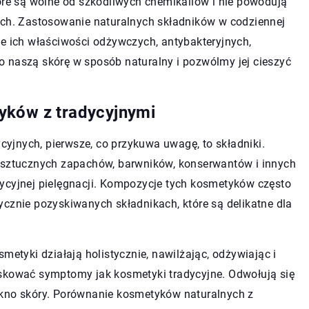
tóre są wolne od szkodliwych chemikaliów i nie powodują
ych. Zastosowanie naturalnych składników w codziennej
ie ich właściwości odżywczych, antybakteryjnych,
 naszą skórę w sposób naturalny i pozwólmy jej cieszyć
yków z tradycyjnymi
jnych, pierwsze, co przykuwa uwagę, to składniki.
m sztucznych zapachów, barwników, konserwantów i innych
ycyjnej pielęgnacji. Kompozycje tych kosmetyków często
ycznie pozyskiwanych składnikach, które są delikatne dla
metyki działają holistycznie, nawilżając, odżywiając i
askować symptomy jak kosmetyki tradycyjne. Odwołują się
ękno skóry. Porównanie kosmetyków naturalnych z