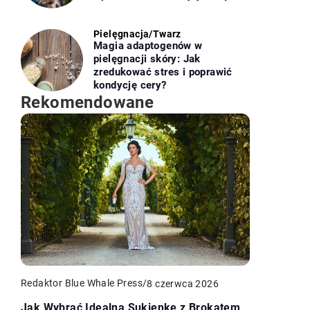
Pielęgnacja
/
Twarz
Magia adaptogenów w
pielęgnacji skóry: Jak
zredukować stres i poprawić
kondycję cery?
Rekomendowane
Redaktor Blue Whale Press
/
8 czerwca 2026
Jak Wybrać Idealną Sukienkę z Brokatem