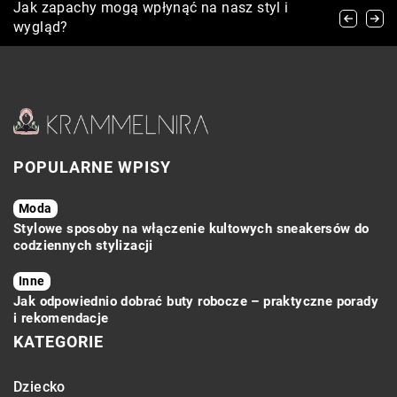
Jakie tajemnice kryją się za skutecznością
Jak zapachy mogą wpłynąć na nasz styl i
Siła antyoksydantów: Jak chronić skórę przed
kosmetyków z witaminą C?
wygląd?
szkodliwymi czynnikami zewnętrznymi?
POPULARNE WPISY
Moda
Stylowe sposoby na włączenie kultowych sneakersów do
codziennych stylizacji
Inne
Jak odpowiednio dobrać buty robocze – praktyczne porady
i rekomendacje
KATEGORIE
Dziecko