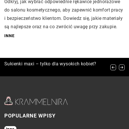
Odkryj, jak wybrać odpowiednie rękawice jednorazowe
do salonu kosmetycznego, aby zapewnić komfort pracy
i bezpieczeństwo klientom. Dowiedz się, jakie materiały
są najlepsze oraz na co zwrócić uwagę przy zakupie.
INNE
Poradnik użytkownika: Jak prawidłowo dobrać i
Sukienki maxi – tylko dla wysokich kobiet?
Stylowe sposoby na włączenie kultowych
wymieniać kartridże w e-papierosach
sneakersów do codziennych stylizacji
POPULARNE WPISY
Inne