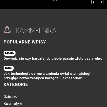
skóry na co dzień?
akcesoria, aby zadbać o ich bezpieczeństwo?
POPULARNE WPISY
Moda
Dowiedz się czy bardziej do ciebie pasuje złoto czy srebro
Inne
Jak technologia cyfrowa zmienia świat stomatologii:
przegląd nowoczesnych narzędzi i akcesoriów
KATEGORIE
Dziecko
Kosmetyki