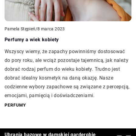
Pamela Stępień
/
8 marca 2023
Perfumy a wiek kobiety
Wszyscy wiemy, że zapachy powinniśmy dostosować
do pory roku, ale wciąż pozostaje tajemnicą, jak należy
dobrać rodzaj perfum do wieku kobiety. Trudno jest
dobrać idealny kosmetyk na daną okazję. Nasze
codzienne wybory zapachowe są związane z percepcją,
emocjami, pamięcią i doświadczeniami.
PERFUMY
Jak wybrać idealny produkt do matowania
Ubrania bazowe w damskiej garderobie
Jak wybrać idealny pokrowiec na wędki i