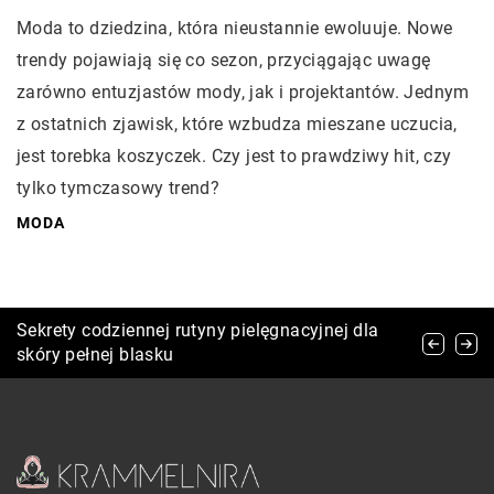
Moda to dziedzina, która nieustannie ewoluuje. Nowe
trendy pojawiają się co sezon, przyciągając uwagę
zarówno entuzjastów mody, jak i projektantów. Jednym
z ostatnich zjawisk, które wzbudza mieszane uczucia,
jest torebka koszyczek. Czy jest to prawdziwy hit, czy
tylko tymczasowy trend?
MODA
Eleganckie Flakoniki Zapachowe: Idealny
Sekrety codziennej rutyny pielęgnacyjnej dla
Jak wybrać idealne spodnie do aktywności
Towarzysz Podróży
skóry pełnej blasku
outdoorowych i survivalowych?