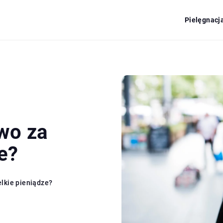
Pielęgnacj
wo za
e?
elkie pieniądze?