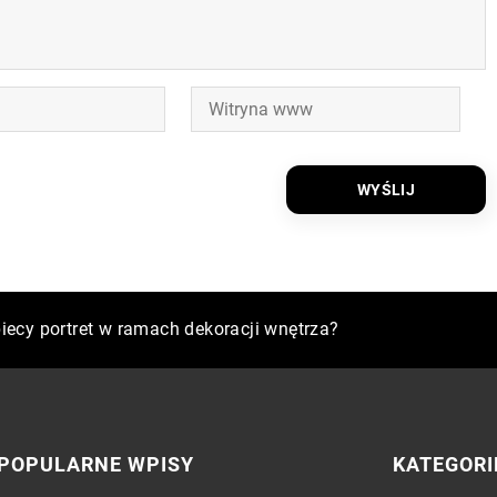
sonalizowany upominek dla partnera biznesowego?
ecy portret w ramach dekoracji wnętrza?
acji laserowej
POPULARNE WPISY
KATEGORI