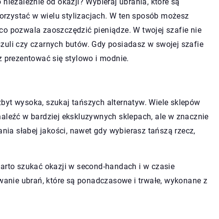
niezależnie od okazji? Wybieraj ubrania, które są
rzystać w wielu stylizacjach. W ten sposób możesz
, co pozwala zaoszczędzić pieniądze. W twojej szafie nie
zuli czy czarnych butów. Gdy posiadasz w swojej szafie
z prezentować się stylowo i modnie.
t zbyt wysoka, szukaj tańszych alternatyw. Wiele sklepów
naleźć w bardziej ekskluzywnych sklepach, ale w znacznie
ania słabej jakości, nawet gdy wybierasz tańszą rzecz,
warto szukać okazji w second-handach i w czasie
nie ubrań, które są ponadczasowe i trwałe, wykonane z