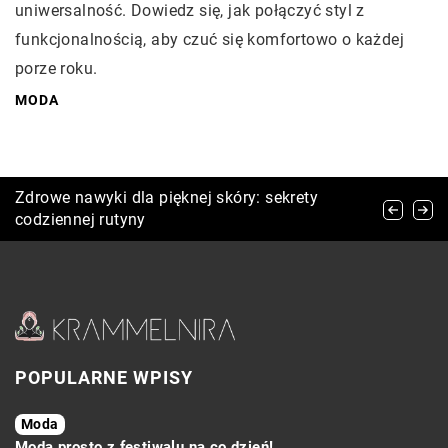
uniwersalność. Dowiedz się, jak połączyć styl z
funkcjonalnością, aby czuć się komfortowo o każdej
porze roku.
MODA
Jak dobrać idealne obuwie dziecięce adekwatne
Zdrowe nawyki dla pięknej skóry: sekrety
Jak wybrać idealną suknię na ślub w plenerze?
do jego stylu życia oraz odczucia komfortu?
codziennej rutyny
POPULARNE WPISY
Moda
Moda prosto z festiwalu na co dzień!