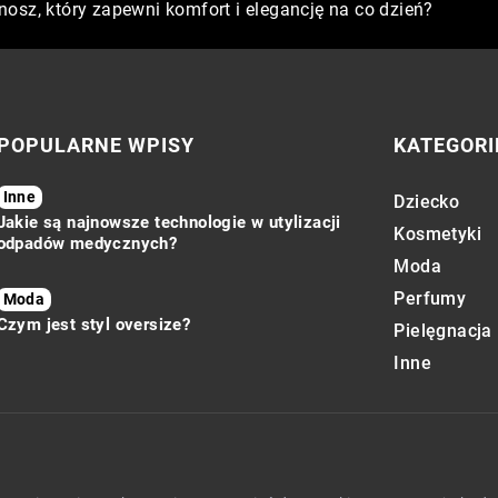
ces regeneracji skóry?
nosz, który zapewni komfort i elegancję na co dzień?
nej skóry: jak wybrać odpowiednią pielęgnację na każdą porę
POPULARNE WPISY
KATEGORI
Inne
Dziecko
Jakie są najnowsze technologie w utylizacji
Kosmetyki
odpadów medycznych?
Moda
Perfumy
Moda
Czym jest styl oversize?
Pielęgnacja
Inne