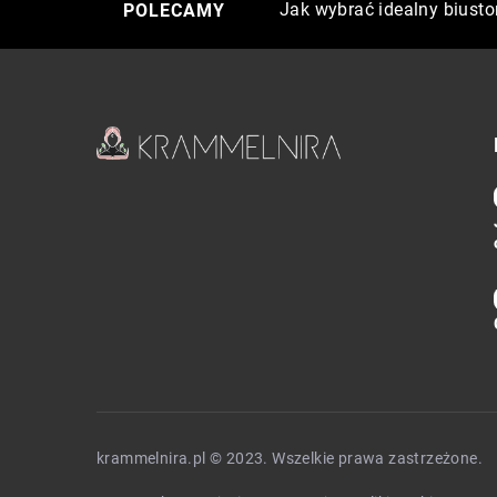
Jak retinol wpływa na pro
Jak wybrać idealny biusto
Sekrety zdrowej i promien
POLECAMY
krammelnira.pl © 2023. Wszelkie prawa zastrzeżone.