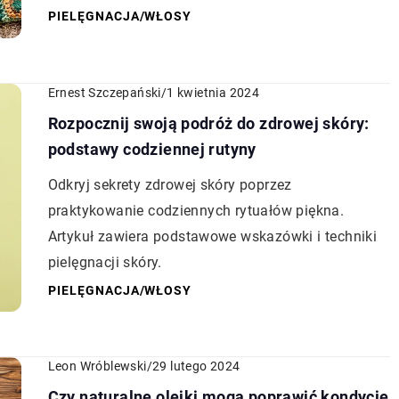
PIELĘGNACJA
/
WŁOSY
Ernest Szczepański
/
1 kwietnia 2024
Rozpocznij swoją podróż do zdrowej skóry:
podstawy codziennej rutyny
Odkryj sekrety zdrowej skóry poprzez
praktykowanie codziennych rytuałów piękna.
Artykuł zawiera podstawowe wskazówki i techniki
pielęgnacji skóry.
PIELĘGNACJA
/
WŁOSY
Leon Wróblewski
/
29 lutego 2024
Czy naturalne olejki mogą poprawić kondycję