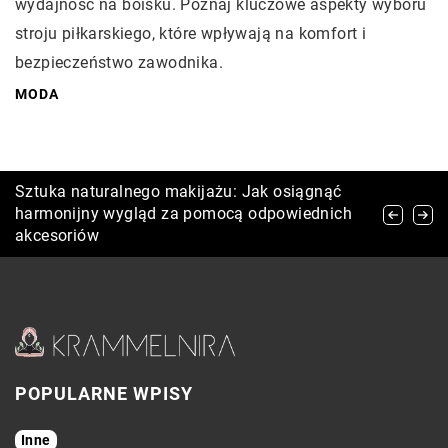
wydajność na boisku. Poznaj kluczowe aspekty wyboru
stroju piłkarskiego, które wpływają na komfort i
bezpieczeństwo zawodnika.
MODA
Jak wybrać odpowiednie produkty do
Sztuka naturalnego makijażu: Jak osiągnąć
Jak dobrać idealny biustonosz sportowy do
pielęgnacji skóry wrażliwej?
harmonijny wygląd za pomocą odpowiednich
różnych typów aktywności?
akcesoriów
POPULARNE WPISY
Inne