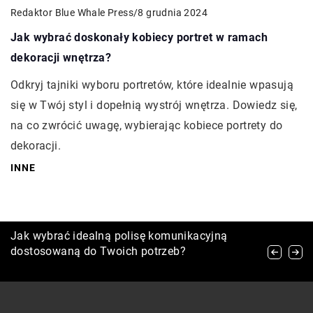
Redaktor Blue Whale Press
/
8 grudnia 2024
Jak wybrać doskonały kobiecy portret w ramach
dekoracji wnętrza?
Odkryj tajniki wyboru portretów, które idealnie wpasują
się w Twój styl i dopełnią wystrój wnętrza. Dowiedz się,
na co zwrócić uwagę, wybierając kobiece portrety do
dekoracji.
INNE
Jakie są różnice między maszynką rotacyjną a
Jak wybrać idealną polisę komunikacyjną
Jakie są najnowsze technologie w utylizacji
igłami różnych rozmiarów pod kątem
dostosowaną do Twoich potrzeb?
odpadów medycznych?
odczuwanego bólu podczas tatuowania?