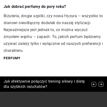
Jak dobrać perfumy do pory roku?
Biżuteria, drogie szpilki, czy nowa fryzura – wszystko to
stanowi nieodłączny dodatek do naszej stylizacji.
Najważniejsze jest jednak to, co można wyczuć
zmysłem węchu – zapach. To, jakich perfum będziemy
używać zależy tylko i wyłącznie od naszych preferencji i
charakteru.
PERFUMY
Jak dokonać wyboru pierścionka
Jak efektywnie połączyć trening siłowy i dietę
Jak wybrać odpowiednie produkty do
zaręczynowego z kamieniem szlachetnym?
dla szybkich rezultatów?
pielęgnacji skóry wrażliwej?