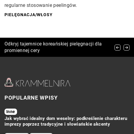
regularne stosowanie peelingów.
PIELĘGNACJA
/
WŁOSY
Jak wybrać idealną sukienkę ołówkową na
Odkryj tajemnice koreańskiej pielęgnacji dla
Jak terapia online może wspierać osoby z
różne okazje?
promiennej cery
zaburzeniami odżywiania?
POPULARNE WPISY
Inne
Jak wybrać idealny dom weselny: podkreślenie charakteru
imprezy poprzez tradycyjne i słowiańskie akcenty