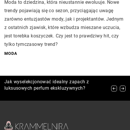
Moda to dziedzina, która nieustannie ewoluuje. Nowe
trendy pojawiają się co sezon, przyciągając uwagę
zarówno entuzjastów mody, jak i projektantów. Jednym
z ostatnich zjawisk, które wzbudza mieszane uczucia,
jest torebka koszyczek. Czy jest to prawdziwy hit, czy
tylko tymczasowy trend?
MODA
Jak ekstrakt z morwy białej i miłorzębu
Jak wyselekcjonować idealny zapach z
Korzyści zdrowotne płynące z używania
dwuklapowego wspomaga działanie twojego
luksusowych perfum ekskluzywnych?
waporyzatorów w porównaniu do tradycyjnych
kremu do twarzy?
metod palenia