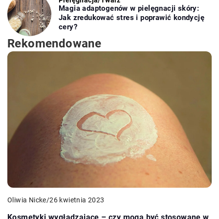
Pielęgnacja
/
Twarz
Magia adaptogenów w pielęgnacji skóry:
Jak zredukować stres i poprawić kondycję
cery?
Rekomendowane
Oliwia Nicke
/
26 kwietnia 2023
Kosmetyki wygładzające – czy mogą być stosowane w