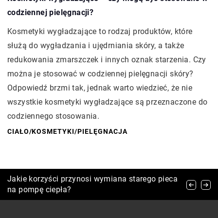
codziennej pielęgnacji?
Kosmetyki wygładzające to rodzaj produktów, które
służą do wygładzania i ujędrniania skóry, a także
redukowania zmarszczek i innych oznak starzenia. Czy
można je stosować w codziennej pielęgnacji skóry?
Odpowiedź brzmi tak, jednak warto wiedzieć, że nie
wszystkie kosmetyki wygładzające są przeznaczone do
codziennego stosowania.
CIAŁO
/
KOSMETYKI
/
PIELĘGNACJA
Jak wybrać idealne buty ślubne, które połączą
Jakie korzyści przynosi wymiana starego pieca
Urokliwe Domki Letniskowe na Idealny
styl i komfort?
na pompę ciepła?
Wypoczynek w Otoczeniu Natury