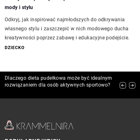
mody i stylu
Odkryj, jak inspirować najmłodszych do odkrywania
własnego stylu i zaszczepić w nich modowego ducha
kreatywności poprzez zabawę i edukacyjne podejście.
DZIECKO
Dowiedz się czy bardziej do ciebie pasuje złoto
Dlaczego dieta pudełkowa może być idealnym
Jak wybrać idealny dom weselny: podkreślenie
czy srebro
rozwiązaniem dla osób aktywnych sportowo?
charakteru imprezy poprzez tradycyjne i
słowiańskie akcenty