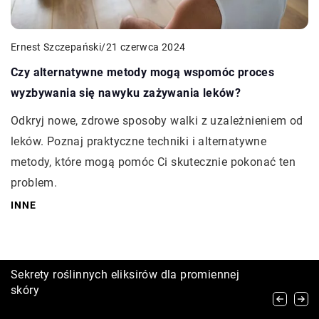
Ernest Szczepański
/
21 czerwca 2024
Czy alternatywne metody mogą wspomóc proces
wyzbywania się nawyku zażywania leków?
Odkryj nowe, zdrowe sposoby walki z uzależnieniem od
leków. Poznaj praktyczne techniki i alternatywne
metody, które mogą pomóc Ci skutecznie pokonać ten
problem.
INNE
Odkryj moc adaptogenów w codziennej
Sekrety roślinnych eliksirów dla promiennej
Jak wybrać odpowiednie wyposażenie dla
pielęgnacji twarzy
skóry
twojego salonu kosmetycznego – od urządzeń
do pielęgnacji skóry po meble i akcesoria do