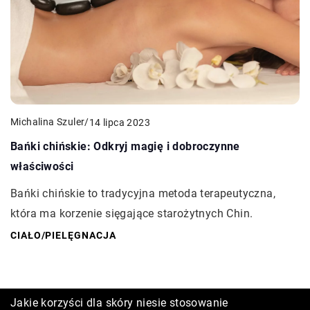
Michalina Szuler
/
14 lipca 2023
Bańki chińskie: Odkryj magię i dobroczynne
właściwości
Bańki chińskie to tradycyjna metoda terapeutyczna,
która ma korzenie sięgające starożytnych Chin.
CIAŁO
/
PIELĘGNACJA
Jak Uwiecznić Magiczne Chwile z
Jakie korzyści dla skóry niesie stosowanie
Porównanie tradycyjnych implantów zębowych i