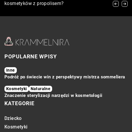
Noworodkiem: Praktyczne Porady na Sesję
kosmetyków z propolisem?
metody All-on-4: Która opcja jest dla Ciebie?
Zdjęciową
POPULARNE WPISY
Inne
Podróż po świecie win z perspektywy mistrza sommeliera
Kosmetyki
Naturalne
Znaczenie sterylizacji narzędzi w kosmetologii
KATEGORIE
Dziecko
Kosmetyki