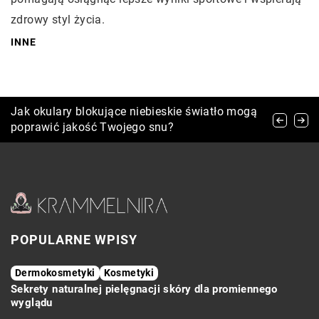
zdrowy styl życia.
INNE
Sekrety codziennej rutyny pielęgnacyjnej dla
Jak okulary blokujące niebieskie światło mogą
Jak zapachy mogą wpłynąć na nasz styl i
skóry pełnej blasku
poprawić jakość Twojego snu?
wygląd?
POPULARNE WPISY
Dermokosmetyki
Kosmetyki
Sekrety naturalnej pielęgnacji skóry dla promiennego
wyglądu