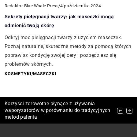
Redaktor Blue Whale Press
/
4 października 2024
Sekrety pielęgnacji twarzy: jak maseczki mogą
odmienić twoją skórę
Odkryj moc pielęgnacji twarzy z użyciem maseczek.
Poznaj naturalne, skuteczne metody za pomocą których
poprawisz kondycję swojej cery i pozbędziesz się
problemów skórnych.
KOSMETYKI
/
MASECZKI
Jakie korzyści dla skóry niesie stosowanie
Korzyści zdrowotne płynące z używania
Jak wybrać odpowiednie produkty do
kosmetyków z propolisem?
waporyzatorów w porównaniu do tradycyjnych
pielęgnacji skóry wrażliwej?
metod palenia