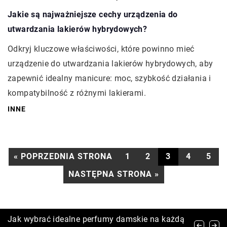
Jakie są najważniejsze cechy urządzenia do
utwardzania lakierów hybrydowych?
Odkryj kluczowe właściwości, które powinno mieć
urządzenie do utwardzania lakierów hybrydowych, aby
zapewnić idealny manicure: moc, szybkość działania i
kompatybilność z różnymi lakierami.
INNE
« POPRZEDNIA STRONA
1
2
3
4
5
NASTĘPNA STRONA »
Jak wybrać idealną kurtkę narciarską dla
Jak wybrać idealne perfumy damskie na każdą
Najczęstsze Mity na Temat Pielęgnacji Skóry i