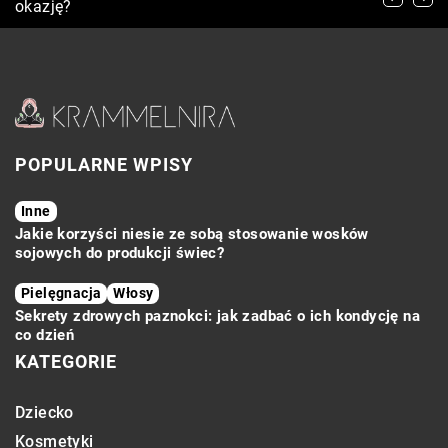
dziecka: kluczowe cechy i technologie
okazję?
Jak się z Nimi Uporać
POPULARNE WPISY
Inne
Jakie korzyści niesie ze sobą stosowanie wosków
sojowych do produkcji świec?
Pielęgnacja
Włosy
Sekrety zdrowych paznokci: jak zadbać o ich kondycję na
co dzień
KATEGORIE
Dziecko
Kosmetyki