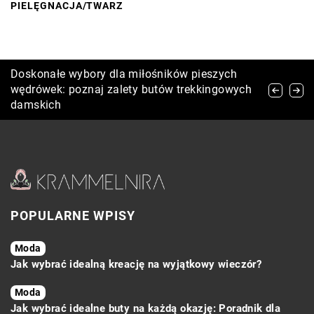
PIELĘGNACJA
/
TWARZ
Najpopularniejsze gry dla dzieci
Doskonałe wybory dla miłośników pieszych
Inspiracje i pomysły na oryginalne przebrania
wędrówek: poznaj zalety butów trekkingowych
dla maluchów na bal karnawałowy
damskich
POPULARNE WPISY
Moda
Jak wybrać idealną kreację na wyjątkowy wieczór?
Moda
Jak wybrać idealne buty na każdą okazję: Poradnik dla