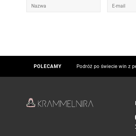
Jak wybrać idealną kurtkę
Podróż po świecie win z 
Jak dobrze wyglądać i cz
POLECAMY