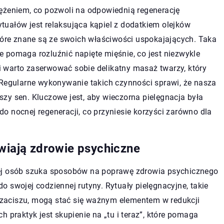
ężeniem, co pozwoli na odpowiednią regenerację
uałów jest relaksująca kąpiel z dodatkiem olejków
które znane są ze swoich właściwości uspokajających. Taka
kże pomaga rozluźnić napięte mięśnie, co jest niezwykle
 warto zaserwować sobie delikatny masaż twarzy, który
 Regularne wykonywanie takich czynności sprawi, że nasza
zy sen. Kluczowe jest, aby wieczorna pielęgnacja była
o nocnej regeneracji, co przyniesie korzyści zarówno dla
awiają zdrowie psychiczne
cej osób szuka sposobów na poprawę zdrowia psychicznego
 swojej codziennej rutyny. Rytuały pielęgnacyjne, takie
zaciszu, mogą stać się ważnym elementem w redukcji
 praktyk jest skupienie na „tu i teraz”, które pomaga