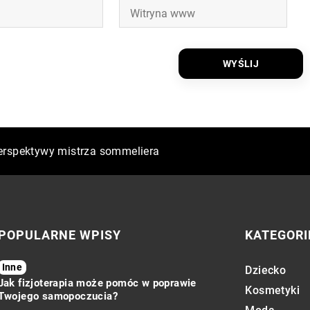
 na zmieniające się pory roku?
perspektywy mistrza sommeliera
uć się komfortowo w butach na wysokim obcasie?
POPULARNE WPISY
KATEGORI
Inne
Dziecko
Jak fizjoterapia może pomóc w poprawie
Kosmetyki
Twojego samopoczucia?