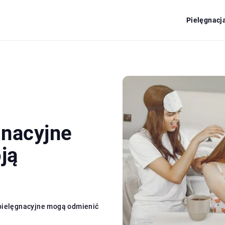
Pielęgnacj
gnacyjne
ją
 pielęgnacyjne mogą odmienić