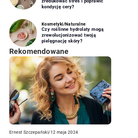
zredukować stres i poprawić
kondycję cery?
Kosmetyki
/
Naturalne
Czy roślinne hydrolaty mogą
zrewolucjonizować twoją
pielęgnację skóry?
Rekomendowane
Ernest Szczepański
/
12 maja 2024